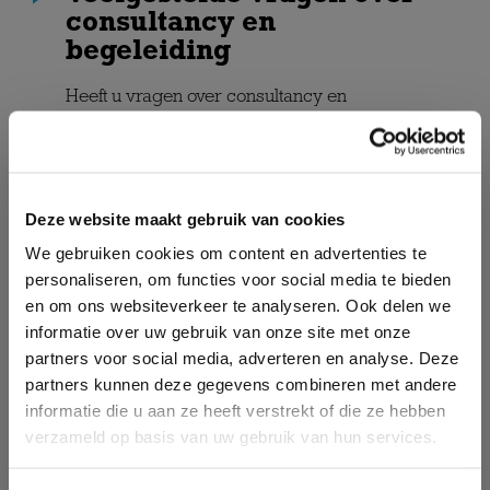
consultancy en
begeleiding
Heeft u vragen over consultancy en
begeleiding? Hieronder beantwoorden we
de meest gestelde vragen. Staat uw vraag er
niet tussen?
Neem gerust contact met ons op
,
we denken graag met u mee.
Deze website maakt gebruik van cookies
We gebruiken cookies om content en advertenties te
WAT IS CONSULTANCY EN
personaliseren, om functies voor social media te bieden
BEGELEIDING BINNEN
INFORMATIEBEHEER?
en om ons websiteverkeer te analyseren. Ook delen we
informatie over uw gebruik van onze site met onze
partners voor social media, adverteren en analyse. Deze
WAAROM IS GOEDE
CONSULTANCY EN BEGELEIDING
partners kunnen deze gegevens combineren met andere
BELANGRIJK?
informatie die u aan ze heeft verstrekt of die ze hebben
verzameld op basis van uw gebruik van hun services.
HOE ONDERSTEUNT DOXSUPPORT
ORGANISATIES BIJ CONSULTANCY