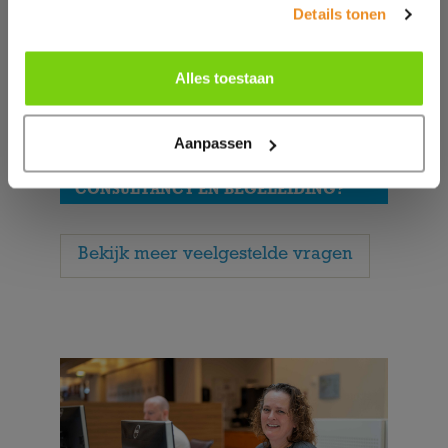
EN BEGELEIDING?
Details tonen
WAT ZIJN DE VOORDELEN VAN
Alles toestaan
CONSULTANCY EN BEGELEIDING
UITBESTEDEN AAN DOXSUPPORT?
Aanpassen
VOOR WELKE ORGANISATIES
VERZORGT DOXSUPPORT
CONSULTANCY EN BEGELEIDING?
Bekijk meer veelgestelde vragen