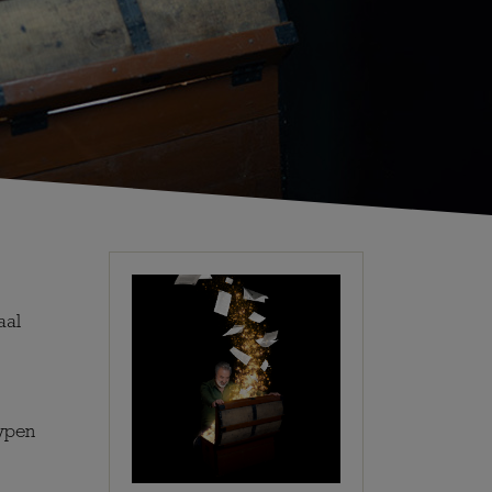
aal
typen