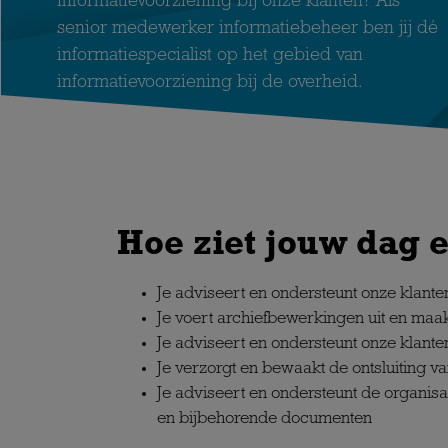
informatievoorziening bij onze klanten? Als
senior medewerker informatiebeheer ben jij dé
informatiespecialist op het gebied van
informatievoorziening bij de overheid.
Hoe ziet jouw dag e
Je adviseert en ondersteunt onze klante
Je voert archiefbewerkingen uit en maak
Je adviseert en ondersteunt onze klante
Je verzorgt en bewaakt de ontsluiting 
Je adviseert en ondersteunt de organisat
en bijbehorende documenten