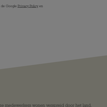
n de Google
Privacy Policy
en
nze medewerkers wonen verspreid door het land.