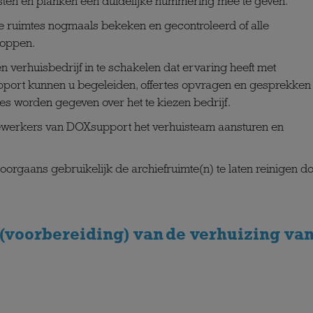
kasten en planken een duidelijke nummering mee te geven.
le ruimtes nogmaals bekeken en gecontroleerd of alle
loppen.
n verhuisbedrijf in te schakelen dat ervaring heeft met
port
kunnen u begeleiden, offertes opvragen en gesprekken
es worden gegeven over het te kiezen bedrijf.
ewerkers van
DOXsupport
het verhuisteam aansturen en
doorgaans gebruikelijk de archiefruimte(n) te laten reinigen d
 (voorbereiding) van de verhuizing va